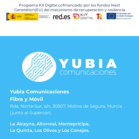
Programa Kit Digital cofinanciado por los fondos Next
Generation(EU) del mecanismo de recuperación y resilencia
Yubia Comunicaciones
Fibra y Móvil
Rda. Norte-Sur, s/n, 30507, Molina de Segura, Murcia
(junto al Supercor).
La Alcayna, Altorreal, Monteprícipe,
La Quinta, Los Olivos y Los Conejos.